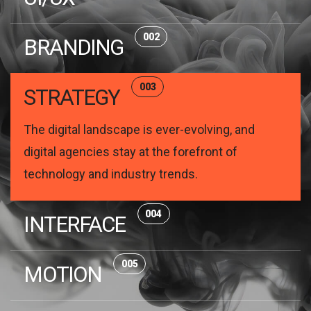
002
BRANDING
003
STRATEGY
The digital landscape is ever-evolving, and
digital agencies stay at the forefront of
technology and industry trends.
004
INTERFACE
005
MOTION